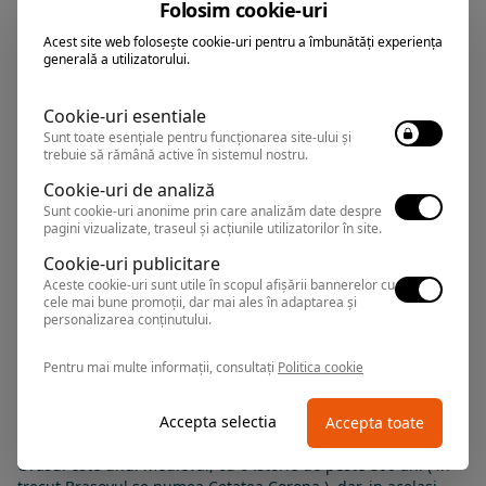
Brasov
,
Arata pe harta
Folosim cookie-uri
Rezervari si informatii
Acest site web folosește cookie-uri pentru a îmbunătăți experiența
0374.347.708
generală a utilizatorului.
Cookie-uri esentiale
Sunt toate esențiale pentru funcționarea site-ului și
KRONWELL
trebuie să rămână active în sistemul nostru.
Hotel
Cookie-uri de analiză
Sunt cookie-uri anonime prin care analizăm date despre
pagini vizualizate, traseul și acțiunile utilizatorilor în site.
Brasov
,
Arata pe harta
Rezervari si informatii
Cookie-uri publicitare
0374.347.708
Aceste cookie-uri sunt utile în scopul afișării bannerelor cu
cele mai bune promoții, dar mai ales în adaptarea și
personalizarea conținutului.
Pentru mai multe informații, consultați
Politica cookie
Accepta selectia
Accepta toate
Orasul este unul medieval, cu o istorie de peste 800 ani ( in