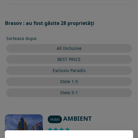
Brasov : au fost găsite 28 proprietăţi
Sorteaza dupa:
All Inclusive
BEST PRICE
Exclusiv Paradis
Stele 1-5
Stele 5-1
AMBIENT
Hotel