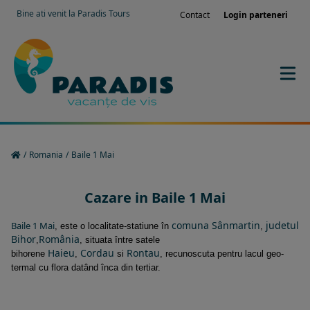
Bine ati venit la Paradis Tours
Contact
Login parteneri
/
Romania
/
Baile 1 Mai
Cazare in Baile 1 Mai
comuna Sânmartin
judetul
Baile 1 Mai
, este o localitate-statiune în
,
Bihor
România
,
, situata între satele
Haieu
Cordau
Rontau
bihorene
,
s
i
, recunoscuta pentru lacul geo-
termal cu flora datând înca din tertiar.