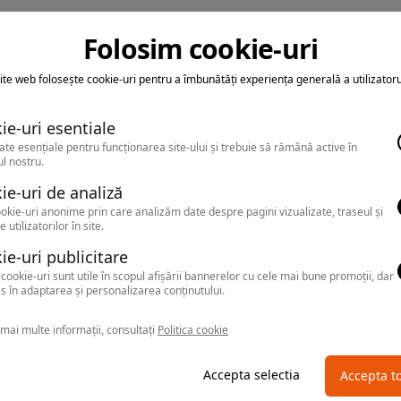
Folosim cookie-uri
ite web folosește cookie-uri pentru a îmbunătăți experiența generală a utilizatoru
ie-uri esentiale
ate esențiale pentru funcționarea site-ului și trebuie să rămână active în
l nostru.
ie-uri de analiză
okie-uri anonime prin care analizăm date despre pagini vizualizate, traseul și
e utilizatorilor în site.
ie-uri publicitare
cookie-uri sunt utile în scopul afișării bannerelor cu cele mai bune promoții, dar
s în adaptarea și personalizarea conținutului.
mai multe informații, consultați
Politica cookie
Accepta selectia
Accepta t