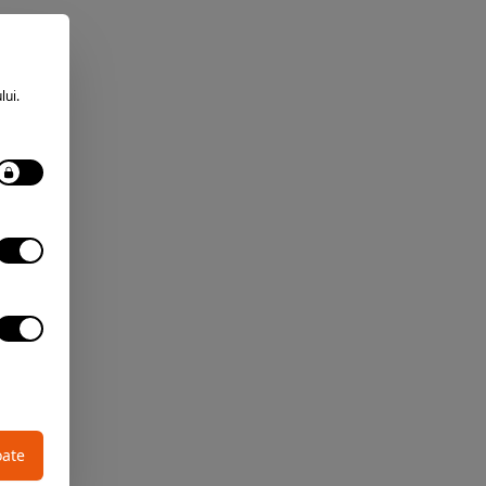
lui.
oate