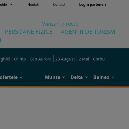
utile
Noutati
Contact
Login parteneri
Vanzari directe
PERSOANE FIZICE
AGENTII DE TURISM
rghiol
Olimp
Cap Aurora
23 August
2 Mai
Corbu
ofertele
Munte
Delta
Balneo