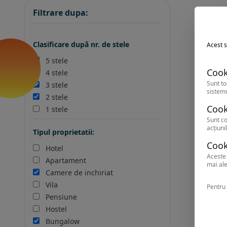
Filtrare dupa:
Clasificare după nr. de stele
Acest s
5 stele
Cook
4 stele
Sunt to
3 stele
sistemu
2 stele
Cook
1 stele
Sunt co
acțiunil
Tipul proprietatii:
Cook
Hotel
Aceste 
Apartament
mai ale
Camere de inchiriat
Vila
Pentru 
Pensiune
Hostel
Bungalow