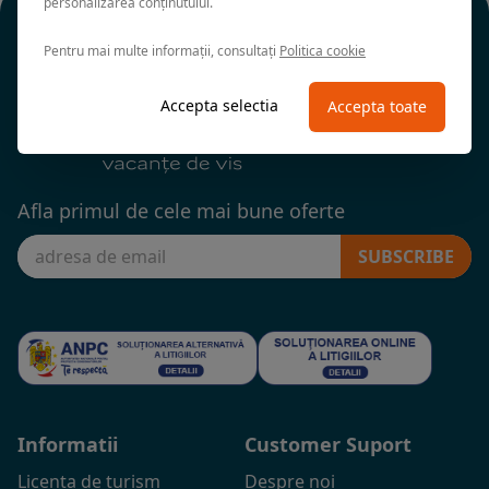
personalizarea conținutului.
Pentru mai multe informații, consultați
Politica cookie
Accepta selectia
Accepta toate
Afla primul de cele mai bune oferte
SUBSCRIBE
Informatii
Customer Suport
Licenta de turism
Despre noi