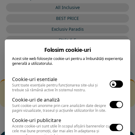
All Inclusive
BEST PRICE
Exclusiv Paradis
Stele 1-5
Folosim cookie-uri
Stele 5-1
Acest site web folosește cookie-uri pentru a îmbunătăți experiența
generală a utilizatorului.
Cookie-uri esentiale
Sunt toate esențiale pentru funcționarea site-ului și
Filtrarea nu a returnat niciun rezultat
trebuie să rămână active în sistemul nostru.
Incearca sa folosesti o cautarea mai generala sau alege
Cookie-uri de analiză
alte fitre.
Sunt cookie-uri anonime prin care analizăm date despre
pagini vizualizate, traseul și acțiunile utilizatorilor în site.
Cookie-uri publicitare
Aceste cookie-uri sunt utile în scopul afișării bannerelor cu
cele mai bune promoții, dar mai ales în adaptarea și