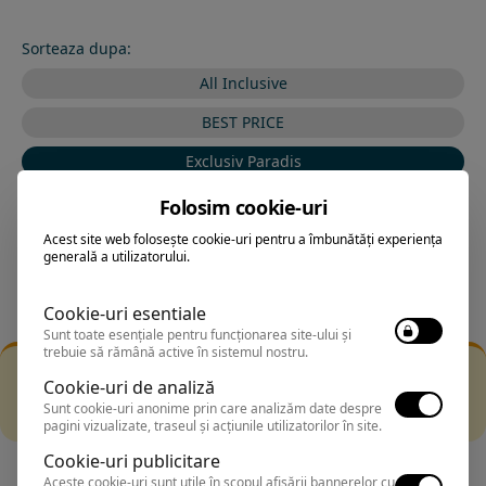
Sorteaza dupa:
All Inclusive
BEST PRICE
Exclusiv Paradis
Stele 1-5
Folosim cookie-uri
Stele 5-1
Acest site web folosește cookie-uri pentru a îmbunătăți experiența
generală a utilizatorului.
Cookie-uri esentiale
Sunt toate esențiale pentru funcționarea site-ului și
trebuie să rămână active în sistemul nostru.
Filtrarea nu a returnat niciun rezultat
Cookie-uri de analiză
Incearca sa folosesti o cautarea mai generala sau alege
Sunt cookie-uri anonime prin care analizăm date despre
alte fitre.
pagini vizualizate, traseul și acțiunile utilizatorilor în site.
Cookie-uri publicitare
Aceste cookie-uri sunt utile în scopul afișării bannerelor cu