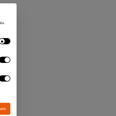
lui.
oate