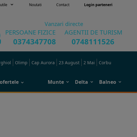
utile
Noutati
Contact
Login parteneri
Vanzari directe
PERSOANE FIZICE
AGENTII DE TURISM
0374347708
0748111526
rghiol
Olimp
Cap Aurora
23 August
2 Mai
Corbu
ofertele
Munte
Delta
Balneo