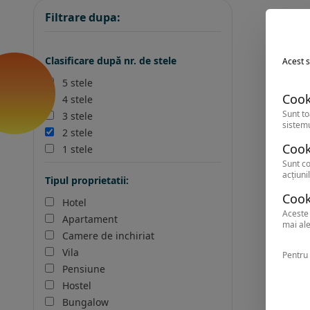
Filtrare dupa:
Clasificare după nr. de stele
Acest s
5 stele
Cook
4 stele
Sunt to
3 stele
sistemu
2 stele
Cook
1 stele
Sunt co
acțiunil
Tipul proprietatii:
Cook
Hotel
Aceste 
Apartament
mai ale
Camere de inchiriat
Vila
Pentru 
Pensiune
Hostel
Bungalow