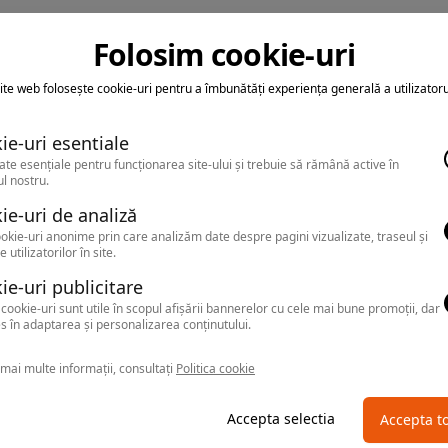
Folosim cookie-uri
ite web folosește cookie-uri pentru a îmbunătăți experiența generală a utilizatoru
ie-uri esentiale
ate esențiale pentru funcționarea site-ului și trebuie să rămână active în
l nostru.
ie-uri de analiză
okie-uri anonime prin care analizăm date despre pagini vizualizate, traseul și
e utilizatorilor în site.
ie-uri publicitare
cookie-uri sunt utile în scopul afișării bannerelor cu cele mai bune promoții, dar
s în adaptarea și personalizarea conținutului.
mai multe informații, consultați
Politica cookie
Accepta selectia
Accepta t