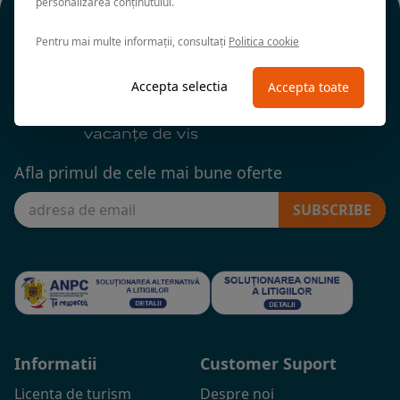
personalizarea conținutului.
Pentru mai multe informații, consultați
Politica cookie
Accepta selectia
Accepta toate
Afla primul de cele mai bune oferte
SUBSCRIBE
Informatii
Customer Suport
Licenta de turism
Despre noi