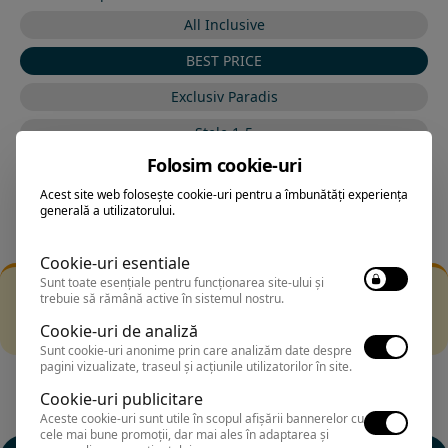
All Inclusive
BEST PRICE
Exclusiv Paradis
Stele 1-5
Folosim cookie-uri
Stele 5-1
Acest site web folosește cookie-uri pentru a îmbunătăți experiența
generală a utilizatorului.
Cookie-uri esentiale
Sunt toate esențiale pentru funcționarea site-ului și
Filtrarea nu a returnat niciun rezultat
trebuie să rămână active în sistemul nostru.
Incearca sa folosesti o cautarea mai generala sau alege
Cookie-uri de analiză
alte fitre.
Sunt cookie-uri anonime prin care analizăm date despre
pagini vizualizate, traseul și acțiunile utilizatorilor în site.
Cookie-uri publicitare
Aceste cookie-uri sunt utile în scopul afișării bannerelor cu
cele mai bune promoții, dar mai ales în adaptarea și