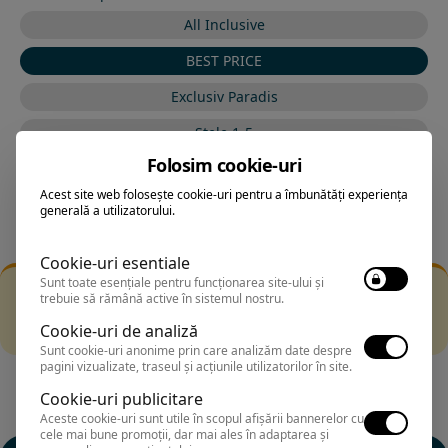
All Inclusive
BEST PRICE
Exclusiv Paradis
Stele 1-5
Folosim cookie-uri
Stele 5-1
Acest site web folosește cookie-uri pentru a îmbunătăți experiența
generală a utilizatorului.
Cookie-uri esentiale
Sunt toate esențiale pentru funcționarea site-ului și
Filtrarea nu a returnat niciun rezultat
trebuie să rămână active în sistemul nostru.
Incearca sa folosesti o cautarea mai generala sau alege
Cookie-uri de analiză
alte fitre.
Sunt cookie-uri anonime prin care analizăm date despre
pagini vizualizate, traseul și acțiunile utilizatorilor în site.
Cookie-uri publicitare
Aceste cookie-uri sunt utile în scopul afișării bannerelor cu
cele mai bune promoții, dar mai ales în adaptarea și