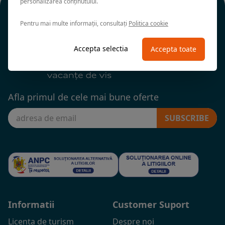
personalizarea conținutului.
Pentru mai multe informații, consultați
Politica cookie
Accepta selectia
Accepta toate
Afla primul de cele mai bune oferte
SUBSCRIBE
Informatii
Customer Suport
Licenta de turism
Despre noi