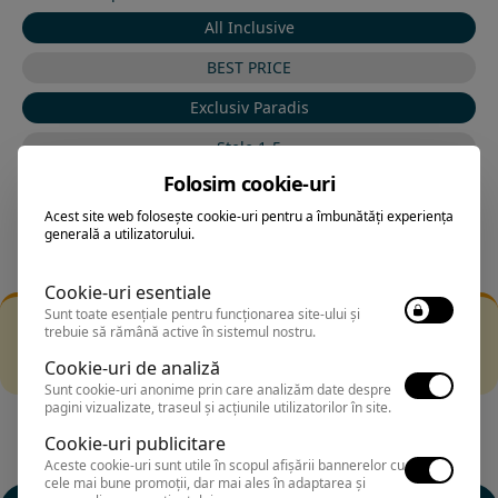
All Inclusive
BEST PRICE
Exclusiv Paradis
Stele 1-5
Folosim cookie-uri
Stele 5-1
Acest site web folosește cookie-uri pentru a îmbunătăți experiența
generală a utilizatorului.
Cookie-uri esentiale
Sunt toate esențiale pentru funcționarea site-ului și
Filtrarea nu a returnat niciun rezultat
trebuie să rămână active în sistemul nostru.
Incearca sa folosesti o cautarea mai generala sau alege
Cookie-uri de analiză
alte fitre.
Sunt cookie-uri anonime prin care analizăm date despre
pagini vizualizate, traseul și acțiunile utilizatorilor în site.
Cookie-uri publicitare
Aceste cookie-uri sunt utile în scopul afișării bannerelor cu
cele mai bune promoții, dar mai ales în adaptarea și