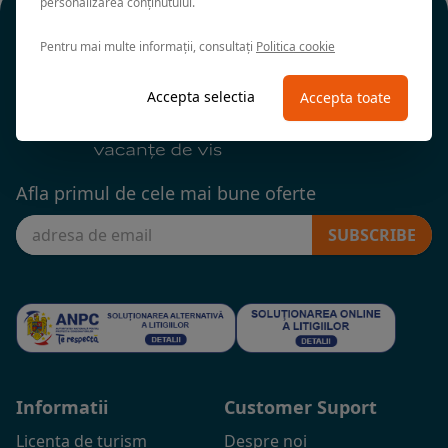
personalizarea conținutului.
Pentru mai multe informații, consultați
Politica cookie
Accepta selectia
Accepta toate
Afla primul de cele mai bune oferte
SUBSCRIBE
Informatii
Customer Suport
Licenta de turism
Despre noi