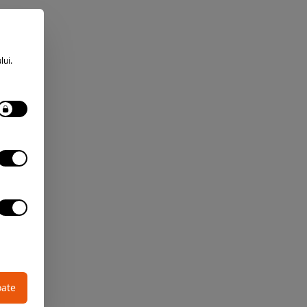
lui.
oate