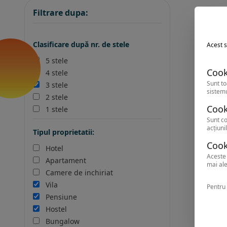
Filtrare dupa:
Clasificare după nr. de stele
Acest s
5 stele
Cook
4 stele
Sunt to
3 stele
sistemu
2 stele
Cook
1 stele
Sunt co
acțiunil
Tipul proprietatii:
Cook
Hotel
Aceste 
Apartament
mai ale
Camere de inchiriat
Vila
Pentru 
Pensiune
Hostel
Bungalow