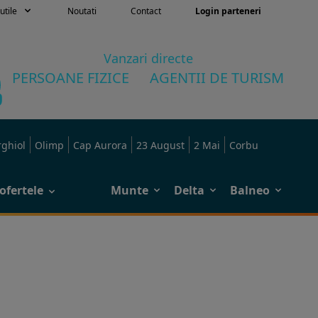
utile
Noutati
Contact
Login parteneri
Vanzari directe
PERSOANE FIZICE
AGENTII DE TURISM
rghiol
Olimp
Cap Aurora
23 August
2 Mai
Corbu
ofertele
Munte
Delta
Balneo