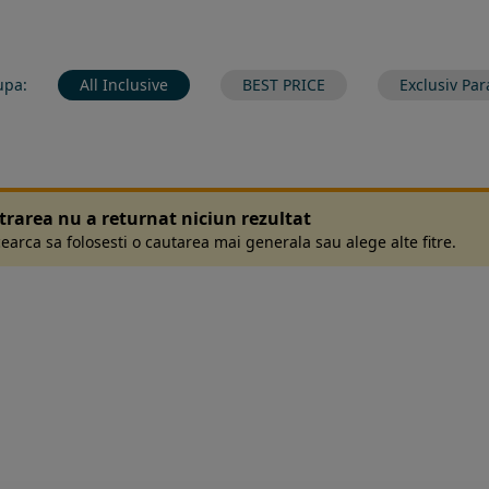
upa:
All Inclusive
BEST PRICE
Exclusiv Par
ltrarea nu a returnat niciun rezultat
earca sa folosesti o cautarea mai generala sau alege alte fitre.