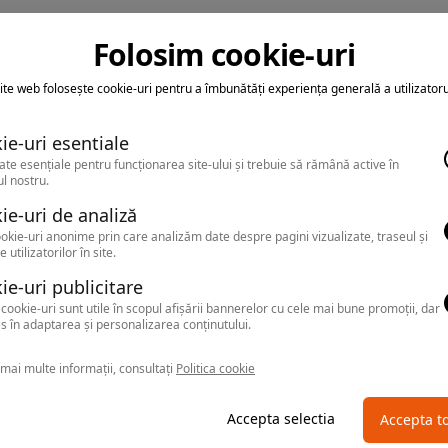
Folosim cookie-uri
ite web folosește cookie-uri pentru a îmbunătăți experiența generală a utilizatoru
ie-uri esentiale
ate esențiale pentru funcționarea site-ului și trebuie să rămână active în
l nostru.
ie-uri de analiză
okie-uri anonime prin care analizăm date despre pagini vizualizate, traseul și
e utilizatorilor în site.
ie-uri publicitare
cookie-uri sunt utile în scopul afișării bannerelor cu cele mai bune promoții, dar
s în adaptarea și personalizarea conținutului.
mai multe informații, consultați
Politica cookie
Accepta selectia
Accepta t