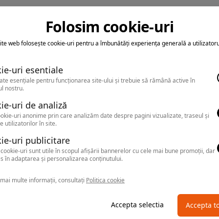
Folosim cookie-uri
ite web folosește cookie-uri pentru a îmbunătăți experiența generală a utilizatoru
ie-uri esentiale
ate esențiale pentru funcționarea site-ului și trebuie să rămână active în
l nostru.
ie-uri de analiză
okie-uri anonime prin care analizăm date despre pagini vizualizate, traseul și
e utilizatorilor în site.
ie-uri publicitare
cookie-uri sunt utile în scopul afișării bannerelor cu cele mai bune promoții, dar
s în adaptarea și personalizarea conținutului.
mai multe informații, consultați
Politica cookie
Accepta selectia
Accepta t