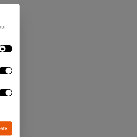
lui.
oate