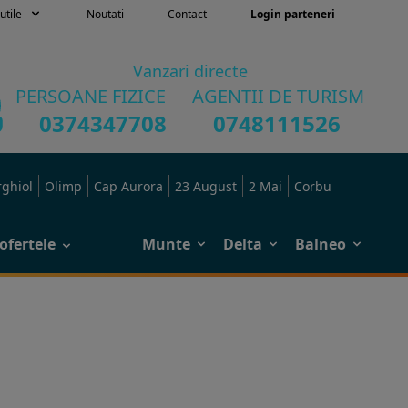
utile
Noutati
Contact
Login parteneri
Vanzari directe
PERSOANE FIZICE
AGENTII DE TURISM
0374347708
0748111526
rghiol
Olimp
Cap Aurora
23 August
2 Mai
Corbu
ofertele
Munte
Delta
Balneo