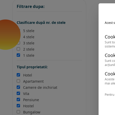
Filtrare dupa:
Clasificare după nr. de stele
Acest s
5 stele
Cook
4 stele
Sunt to
3 stele
sistemu
2 stele
Cook
1 stele
Sunt co
acțiunil
Tipul proprietatii:
Cook
Hotel
Aceste 
Apartament
mai ale
Camere de inchiriat
Vila
Pentru 
Pensiune
Hostel
Bungalow