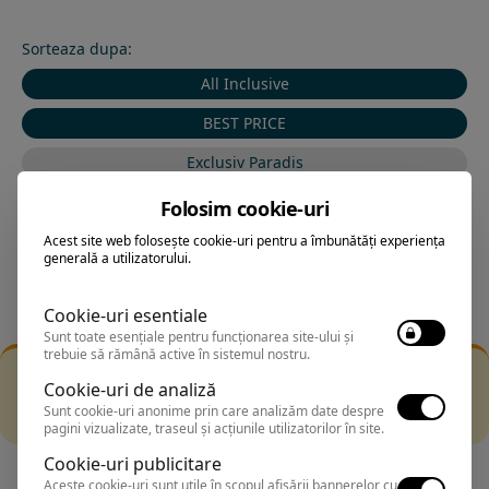
Sorteaza dupa:
All Inclusive
BEST PRICE
Exclusiv Paradis
Stele 1-5
Folosim cookie-uri
Stele 5-1
Acest site web folosește cookie-uri pentru a îmbunătăți experiența
generală a utilizatorului.
Cookie-uri esentiale
Sunt toate esențiale pentru funcționarea site-ului și
trebuie să rămână active în sistemul nostru.
Filtrarea nu a returnat niciun rezultat
Cookie-uri de analiză
Incearca sa folosesti o cautarea mai generala sau alege
Sunt cookie-uri anonime prin care analizăm date despre
alte fitre.
pagini vizualizate, traseul și acțiunile utilizatorilor în site.
Cookie-uri publicitare
Aceste cookie-uri sunt utile în scopul afișării bannerelor cu