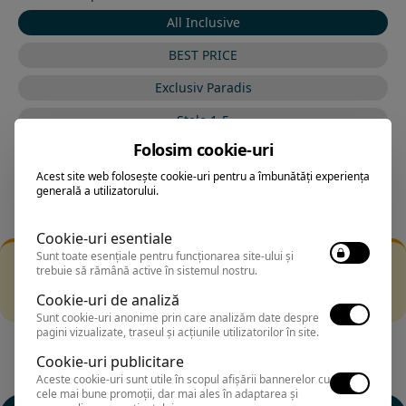
All Inclusive
BEST PRICE
Exclusiv Paradis
Stele 1-5
Folosim cookie-uri
Stele 5-1
Acest site web folosește cookie-uri pentru a îmbunătăți experiența
generală a utilizatorului.
Cookie-uri esentiale
Sunt toate esențiale pentru funcționarea site-ului și
Filtrarea nu a returnat niciun rezultat
trebuie să rămână active în sistemul nostru.
Incearca sa folosesti o cautarea mai generala sau alege
Cookie-uri de analiză
alte fitre.
Sunt cookie-uri anonime prin care analizăm date despre
pagini vizualizate, traseul și acțiunile utilizatorilor în site.
Cookie-uri publicitare
Aceste cookie-uri sunt utile în scopul afișării bannerelor cu
cele mai bune promoții, dar mai ales în adaptarea și