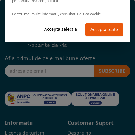
personalizarea conținutului.
Pentru mai multe informații, consultați
Politica cookie
Accepta selectia
Accepta toate
Afla primul de cele mai bune oferte
SUBSCRIBE
Informatii
Customer Suport
Licenta de turism
Despre noi