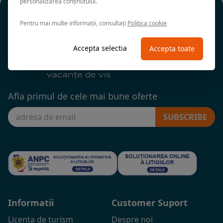
personalizarea conținutului.
Pentru mai multe informații, consultați
Politica cookie
Accepta selectia
Accepta toate
Afla primul de cele mai bune oferte
SUBSCRIBE
Informatii
Customer Suport
Licenta de turism
Despre noi