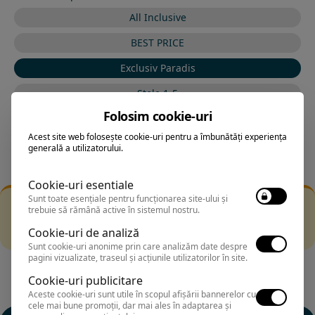
All Inclusive
BEST PRICE
Exclusiv Paradis
Stele 1-5
Folosim cookie-uri
Stele 5-1
Acest site web folosește cookie-uri pentru a îmbunătăți experiența
generală a utilizatorului.
Cookie-uri esentiale
Sunt toate esențiale pentru funcționarea site-ului și
Filtrarea nu a returnat niciun rezultat
trebuie să rămână active în sistemul nostru.
Incearca sa folosesti o cautarea mai generala sau alege
Cookie-uri de analiză
alte fitre.
Sunt cookie-uri anonime prin care analizăm date despre
pagini vizualizate, traseul și acțiunile utilizatorilor în site.
Cookie-uri publicitare
Aceste cookie-uri sunt utile în scopul afișării bannerelor cu
cele mai bune promoții, dar mai ales în adaptarea și