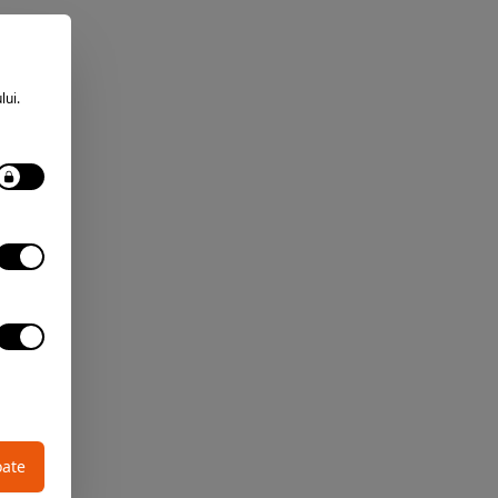
lui.
oate