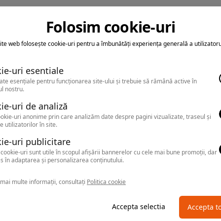
Folosim cookie-uri
ite web folosește cookie-uri pentru a îmbunătăți experiența generală a utilizatoru
ie-uri esentiale
ate esențiale pentru funcționarea site-ului și trebuie să rămână active în
l nostru.
ie-uri de analiză
okie-uri anonime prin care analizăm date despre pagini vizualizate, traseul și
e utilizatorilor în site.
ie-uri publicitare
cookie-uri sunt utile în scopul afișării bannerelor cu cele mai bune promoții, dar
s în adaptarea și personalizarea conținutului.
mai multe informații, consultați
Politica cookie
Accepta selectia
Accepta t