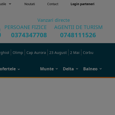
utile
Noutati
Contact
Login parteneri
Vanzari directe
PERSOANE FIZICE
AGENTII DE TURISM
0374347708
0748111526
rghiol
Olimp
Cap Aurora
23 August
2 Mai
Corbu
ofertele
Munte
Delta
Balneo