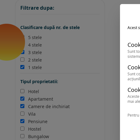
Filtrare dupa:
Clasificare după nr. de stele
Acest s
5 stele
Cook
4 stele
Sunt to
3 stele
sistemu
2 stele
Cook
1 stele
Sunt co
acțiunil
Tipul proprietatii:
Cook
Hotel
Aceste 
Apartament
mai ale
Camere de inchiriat
Vila
Pentru 
Pensiune
Hostel
Bungalow