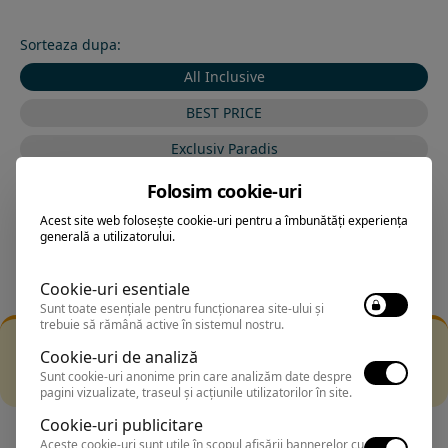
Sorteaza dupa:
All Inclusive
BEST PRICE
Exclusiv Paradis
Stele 1-5
Folosim cookie-uri
Stele 5-1
Acest site web folosește cookie-uri pentru a îmbunătăți experiența
generală a utilizatorului.
Cookie-uri esentiale
Sunt toate esențiale pentru funcționarea site-ului și
trebuie să rămână active în sistemul nostru.
Filtrarea nu a returnat niciun rezultat
Cookie-uri de analiză
Incearca sa folosesti o cautarea mai generala sau alege
Sunt cookie-uri anonime prin care analizăm date despre
alte fitre.
pagini vizualizate, traseul și acțiunile utilizatorilor în site.
Cookie-uri publicitare
Aceste cookie-uri sunt utile în scopul afișării bannerelor cu