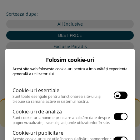
Sorteaza dupa:
All Inclusive
BEST PRICE
Exclusiv Paradis
Stele 1-5
Folosim cookie-uri
Stele 5-1
Acest site web folosește cookie-uri pentru a îmbunătăți experiența
generală a utilizatorului.
Cookie-uri esentiale
Sunt toate esențiale pentru funcționarea site-ului și
trebuie să rămână active în sistemul nostru.
Filtrarea nu a returnat niciun rezultat
Cookie-uri de analiză
Incearca sa folosesti o cautarea mai generala sau alege
Sunt cookie-uri anonime prin care analizăm date despre
alte fitre.
pagini vizualizate, traseul și acțiunile utilizatorilor în site.
Cookie-uri publicitare
Aceste cookie-uri sunt utile în scopul afișării bannerelor cu