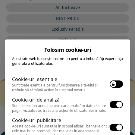
All Inclusive
BEST PRICE
Exclusiv Paradis
Stele 1-5
Folosim cookie-uri
Stele 5-1
Acest site web folosește cookie-uri pentru a îmbunătăți experiența
generală a utilizatorului.
Cookie-uri esentiale
Sunt toate esențiale pentru funcționarea site-ului și
Filtrarea nu a returnat niciun rezultat
trebuie să rămână active în sistemul nostru.
Incearca sa folosesti o cautarea mai generala sau alege
Cookie-uri de analiză
alte fitre.
Sunt cookie-uri anonime prin care analizăm date despre
pagini vizualizate, traseul și acțiunile utilizatorilor în site.
Cookie-uri publicitare
Aceste cookie-uri sunt utile în scopul afișării bannerelor cu
cele mai bune promoții, dar mai ales în adaptarea și