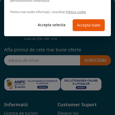
personalizarea conținutului.
Pentru mai multe informații, consultați
Politica cookie
Accepta selectia
Accepta toate
Afla primul de cele mai bune oferte
SUBSCRIBE
Informatii
Customer Suport
Licenta de turism
Despre noi