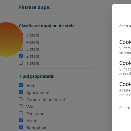
Filtrare dupa:
Clasificare după nr. de stele
Acest s
5 stele
Cook
4 stele
Sunt to
3 stele
sistemu
2 stele
Cook
1 stele
Sunt co
acțiunil
Tipul proprietatii:
Cook
Hotel
Aceste 
Apartament
mai ale
Camere de inchiriat
Vila
Pentru 
Pensiune
Hostel
Bungalow