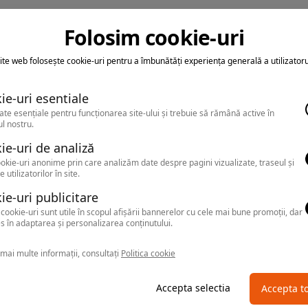
Folosim cookie-uri
ite web folosește cookie-uri pentru a îmbunătăți experiența generală a utilizatoru
ie-uri esentiale
ate esențiale pentru funcționarea site-ului și trebuie să rămână active în
l nostru.
ie-uri de analiză
okie-uri anonime prin care analizăm date despre pagini vizualizate, traseul și
e utilizatorilor în site.
ie-uri publicitare
cookie-uri sunt utile în scopul afișării bannerelor cu cele mai bune promoții, dar
s în adaptarea și personalizarea conținutului.
mai multe informații, consultați
Politica cookie
Accepta selectia
Accepta t