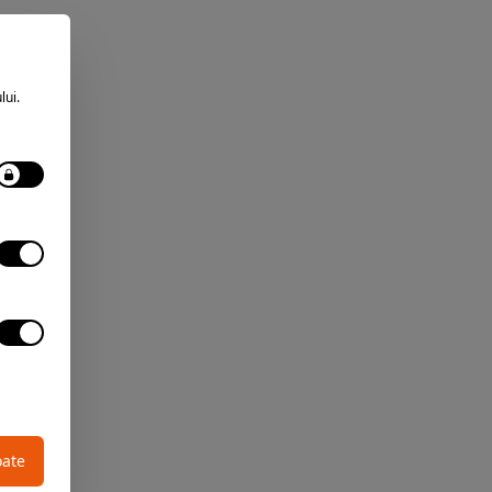
lui.
oate