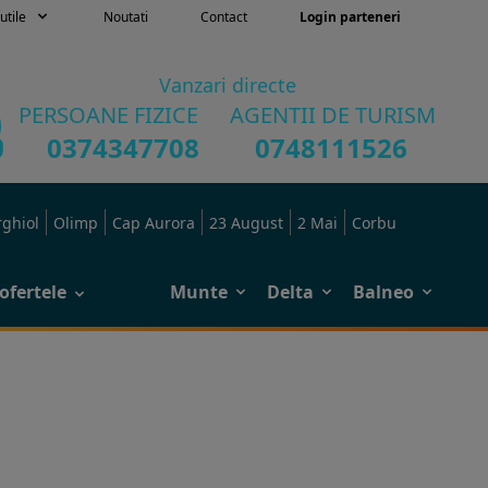
utile
Noutati
Contact
Login parteneri
Vanzari directe
PERSOANE FIZICE
AGENTII DE TURISM
0374347708
0748111526
rghiol
Olimp
Cap Aurora
23 August
2 Mai
Corbu
ofertele
Munte
Delta
Balneo