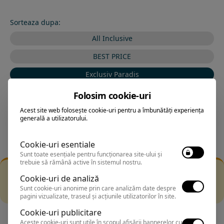
Sorteaza dupa:
All Inclusive
BEST PRICE
Exclusiv Paradis
Stele 1-5
Folosim cookie-uri
Stele 5-1
Acest site web folosește cookie-uri pentru a îmbunătăți experiența
generală a utilizatorului.
Cookie-uri esentiale
Sunt toate esențiale pentru funcționarea site-ului și
trebuie să rămână active în sistemul nostru.
Filtrarea nu a returnat niciun rezultat
Cookie-uri de analiză
Incearca sa folosesti o cautarea mai generala sau alege
Sunt cookie-uri anonime prin care analizăm date despre
alte fitre.
pagini vizualizate, traseul și acțiunile utilizatorilor în site.
Cookie-uri publicitare
Aceste cookie-uri sunt utile în scopul afișării bannerelor cu