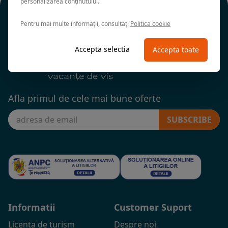
personalizarea conținutului.
Pentru mai multe informații, consultați
Politica cookie
Accepta selectia
Accepta toate
Afla primul de cele mai bune oferte
SUBSCRIBE
Informatii
Customer Suport
Licenta de turism
Despre noi