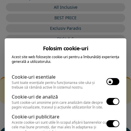
All Inclusive
BEST PRICE
Exclusiv Paradis
Stele 1-5
Folosim cookie-uri
Stele 5-1
Acest site web folosește cookie-uri pentru a îmbunătăți experiența
generală a utilizatorului.
Cookie-uri esentiale
Sunt toate esențiale pentru funcționarea site-ului și
Filtrarea nu a returnat niciun rezultat
trebuie să rămână active în sistemul nostru.
Incearca sa folosesti o cautarea mai generala sau alege
Cookie-uri de analiză
alte fitre.
Sunt cookie-uri anonime prin care analizăm date despre
pagini vizualizate, traseul și acțiunile utilizatorilor în site.
Cookie-uri publicitare
Aceste cookie-uri sunt utile în scopul afișării bannerelor cu
cele mai bune promoții, dar mai ales în adaptarea și