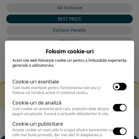
All Inclusive
BEST PRICE
Exclusiv Paradis
Stele 1-5
Folosim cookie-uri
Stele 5-1
Acest site web folosește cookie-uri pentru a îmbunătăți experiența
generală a utilizatorului.
Cookie-uri esentiale
Sunt toate esențiale pentru funcționarea site-ului și
Filtrarea nu a returnat niciun rezultat
trebuie să rămână active în sistemul nostru.
Incearca sa folosesti o cautarea mai generala sau alege
Cookie-uri de analiză
alte fitre.
Sunt cookie-uri anonime prin care analizăm date despre
pagini vizualizate, traseul și acțiunile utilizatorilor în site.
Cookie-uri publicitare
Aceste cookie-uri sunt utile în scopul afișării bannerelor cu
cele mai bune promoții, dar mai ales în adaptarea și