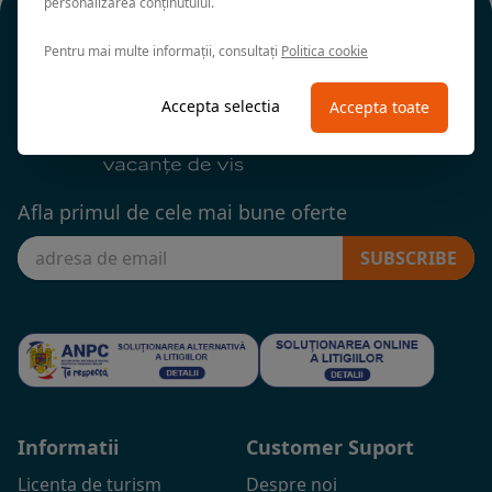
personalizarea conținutului.
Pentru mai multe informații, consultați
Politica cookie
Accepta selectia
Accepta toate
Afla primul de cele mai bune oferte
SUBSCRIBE
Informatii
Customer Suport
Licenta de turism
Despre noi