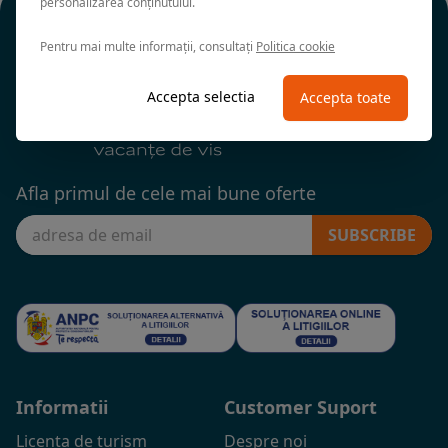
personalizarea conținutului.
Pentru mai multe informații, consultați
Politica cookie
Accepta selectia
Accepta toate
Afla primul de cele mai bune oferte
SUBSCRIBE
Informatii
Customer Suport
Licenta de turism
Despre noi