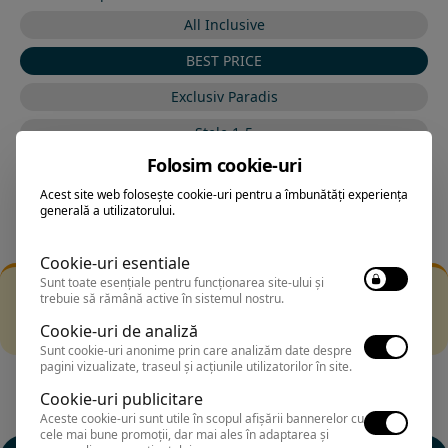
All Inclusive
BEST PRICE
Exclusiv Paradis
Stele 1-5
Folosim cookie-uri
Stele 5-1
Acest site web folosește cookie-uri pentru a îmbunătăți experiența
generală a utilizatorului.
Cookie-uri esentiale
Sunt toate esențiale pentru funcționarea site-ului și
Filtrarea nu a returnat niciun rezultat
trebuie să rămână active în sistemul nostru.
Incearca sa folosesti o cautarea mai generala sau alege
Cookie-uri de analiză
alte fitre.
Sunt cookie-uri anonime prin care analizăm date despre
pagini vizualizate, traseul și acțiunile utilizatorilor în site.
Cookie-uri publicitare
Aceste cookie-uri sunt utile în scopul afișării bannerelor cu
cele mai bune promoții, dar mai ales în adaptarea și