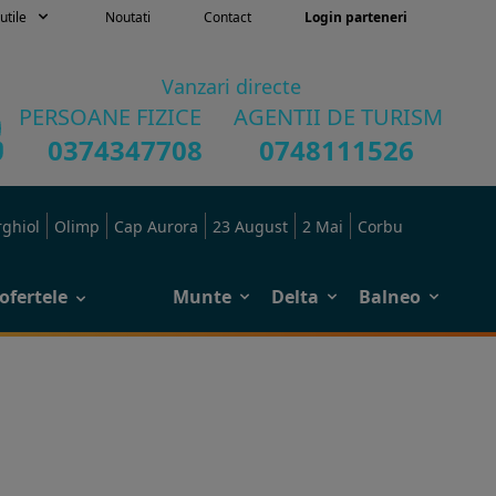
utile
Noutati
Contact
Login parteneri
Vanzari directe
PERSOANE FIZICE
AGENTII DE TURISM
0374347708
0748111526
rghiol
Olimp
Cap Aurora
23 August
2 Mai
Corbu
ofertele
Munte
Delta
Balneo