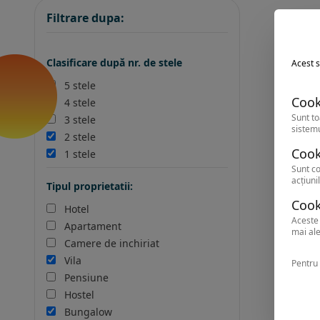
Filtrare dupa:
Clasificare după nr. de stele
Acest s
5 stele
Cook
4 stele
Sunt to
3 stele
sistemu
2 stele
Cook
1 stele
Sunt co
acțiunil
Tipul proprietatii:
Cook
Hotel
Aceste 
Apartament
mai ale
Camere de inchiriat
Vila
Pentru 
Pensiune
Hostel
Bungalow