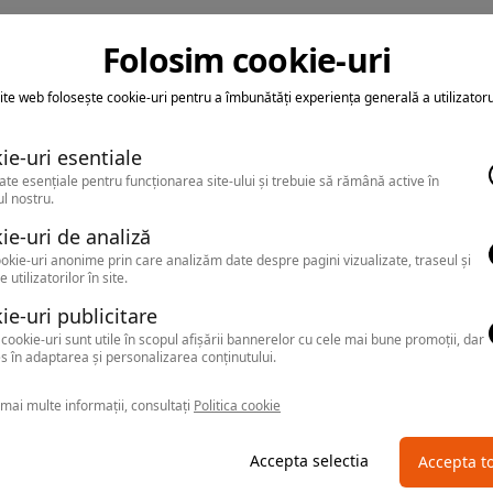
Folosim cookie-uri
ite web folosește cookie-uri pentru a îmbunătăți experiența generală a utilizatoru
ie-uri esentiale
ate esențiale pentru funcționarea site-ului și trebuie să rămână active în
l nostru.
ie-uri de analiză
okie-uri anonime prin care analizăm date despre pagini vizualizate, traseul și
e utilizatorilor în site.
ie-uri publicitare
cookie-uri sunt utile în scopul afișării bannerelor cu cele mai bune promoții, dar
s în adaptarea și personalizarea conținutului.
mai multe informații, consultați
Politica cookie
Accepta selectia
Accepta t