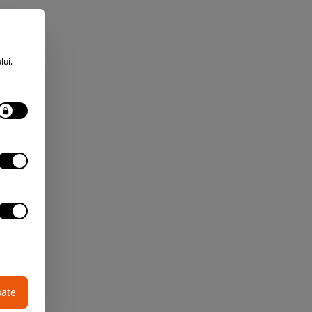
lui.
oate