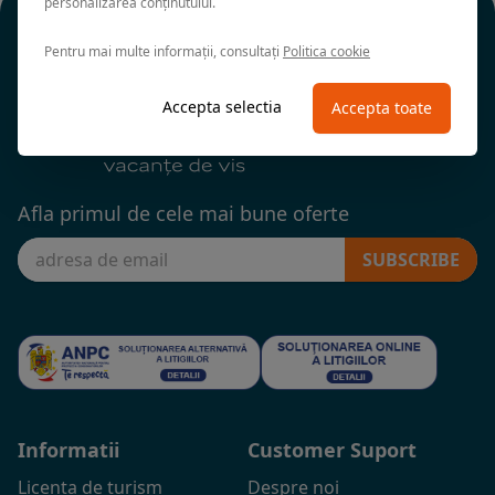
personalizarea conținutului.
Pentru mai multe informații, consultați
Politica cookie
Accepta selectia
Accepta toate
Afla primul de cele mai bune oferte
SUBSCRIBE
Informatii
Customer Suport
Licenta de turism
Despre noi