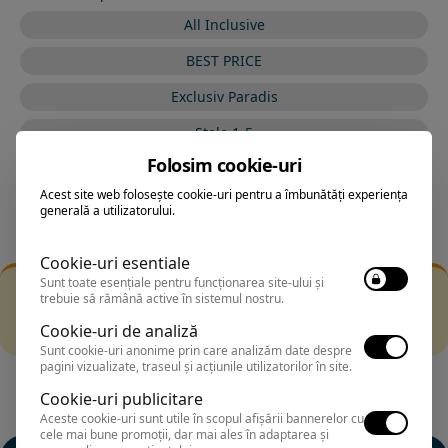
All Inclusive
BEST PRICE
Exclusiv Paradis
Stele 1-5
Folosim cookie-uri
Stele 5-1
Acest site web folosește cookie-uri pentru a îmbunătăți experiența
generală a utilizatorului.
Cookie-uri esentiale
Sunt toate esențiale pentru funcționarea site-ului și
Filtrarea nu a returnat niciun rezultat
trebuie să rămână active în sistemul nostru.
Incearca sa folosesti o cautarea mai generala sau alege
Cookie-uri de analiză
alte fitre.
Sunt cookie-uri anonime prin care analizăm date despre
pagini vizualizate, traseul și acțiunile utilizatorilor în site.
Cookie-uri publicitare
Aceste cookie-uri sunt utile în scopul afișării bannerelor cu
cele mai bune promoții, dar mai ales în adaptarea și