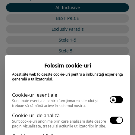
All Inclusive
BEST PRICE
Exclusiv Paradis
Stele 1-5
Stele 5-1
Folosim cookie-uri
Acest site web folosește cookie-uri pentru a îmbunătăți experiența
VRAJA MARII BY THE
Hotel
generală a utilizatorului.
SEA
Cookie-uri esentiale
Sunt toate esențiale pentru funcționarea site-ului și
Eforie Sud
,
Arata pe harta
trebuie să rămână active în sistemul nostru.
Rezervari si informatii
Cookie-uri de analiză
0374.347.708
Sunt cookie-uri anonime prin care analizăm date despre
pagini vizualizate, traseul și acțiunile utilizatorilor în site.