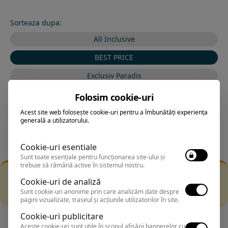
Sorteaza dupa:
All Inclusive
BEST PRICE
Exclusiv Paradis
Stele 1-5
Folosim cookie-uri
Stele 5-1
Acest site web folosește cookie-uri pentru a îmbunătăți experiența
generală a utilizatorului.
Cookie-uri esentiale
Sunt toate esențiale pentru funcționarea site-ului și
trebuie să rămână active în sistemul nostru.
Filtrarea nu a returnat niciun rezultat
Cookie-uri de analiză
Incearca sa folosesti o cautarea mai generala sau alege
Sunt cookie-uri anonime prin care analizăm date despre
alte fitre.
pagini vizualizate, traseul și acțiunile utilizatorilor în site.
Cookie-uri publicitare
Aceste cookie-uri sunt utile în scopul afișării bannerelor cu