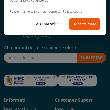
personalizarea conținutului.
Pentru mai multe informații, consultați
Politica cookie
Accepta selectia
Accepta toate
Afla primul de cele mai bune oferte
SUBSCRIBE
Informatii
Customer Suport
Licenta de turism
Despre noi