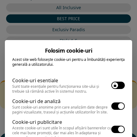
All Inclusive
BEST PRICE
Exclusiv Paradis
Stele 1-5
Folosim cookie-uri
Stele 5-1
Acest site web folosește cookie-uri pentru a îmbunătăți experiența
generală a utilizatorului.
Cookie-uri esentiale
Sunt toate esențiale pentru funcționarea site-ului și
Filtrarea nu a returnat niciun rezultat
trebuie să rămână active în sistemul nostru.
Incearca sa folosesti o cautarea mai generala sau alege
Cookie-uri de analiză
alte fitre.
Sunt cookie-uri anonime prin care analizăm date despre
pagini vizualizate, traseul și acțiunile utilizatorilor în site.
Cookie-uri publicitare
Aceste cookie-uri sunt utile în scopul afișării bannerelor cu
cele mai bune promoții, dar mai ales în adaptarea și