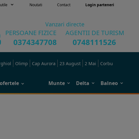
utile
Noutati
Contact
Login parteneri
Vanzari directe
PERSOANE FIZICE
AGENTII DE TURISM
0374347708
0748111526
rghiol
Olimp
Cap Aurora
23 August
2 Mai
Corbu
ofertele
Munte
Delta
Balneo