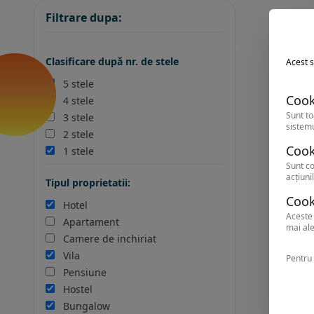
Filtrare dupa:
Clasificare după nr. de stele
Acest s
5 stele
Cook
4 stele
Sunt to
3 stele
sistemu
2 stele
Cook
1 stele
Sunt co
acțiunil
Tipul proprietatii:
Cook
Hotel
Aceste 
Apartament
mai ale
Camere de inchiriat
Vila
Pentru 
Pensiune
Hostel
Bungalow