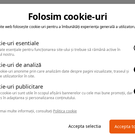
Folosim cookie-uri
ite web folosește cookie-uri pentru a îmbunătăți experiența generală a utilizatoru
ie-uri esentiale
ate esențiale pentru funcționarea site-ului și trebuie să rămână active în
l nostru.
ie-uri de analiză
okie-uri anonime prin care analizăm date despre pagini vizualizate, traseul și
e utilizatorilor în site.
ie-uri publicitare
cookie-uri sunt utile în scopul afișării bannerelor cu cele mai bune promoții, dar
s în adaptarea și personalizarea conținutului.
mai multe informații, consultați
Politica cookie
Accepta selectia
Accepta t