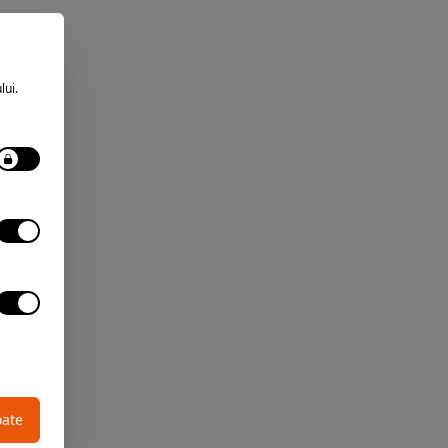
lui.
oate