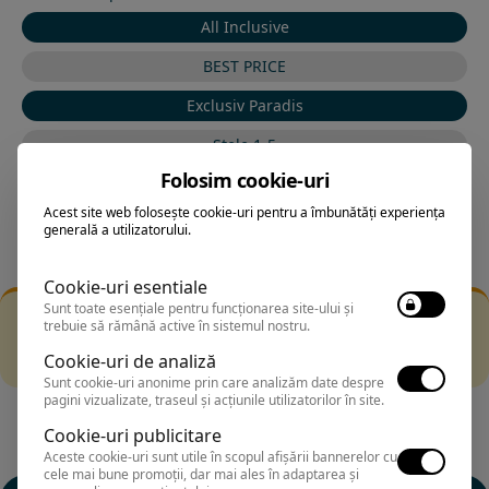
All Inclusive
BEST PRICE
Exclusiv Paradis
Stele 1-5
Folosim cookie-uri
Stele 5-1
Acest site web folosește cookie-uri pentru a îmbunătăți experiența
generală a utilizatorului.
Cookie-uri esentiale
Sunt toate esențiale pentru funcționarea site-ului și
Filtrarea nu a returnat niciun rezultat
trebuie să rămână active în sistemul nostru.
Incearca sa folosesti o cautarea mai generala sau alege
Cookie-uri de analiză
alte fitre.
Sunt cookie-uri anonime prin care analizăm date despre
pagini vizualizate, traseul și acțiunile utilizatorilor în site.
Cookie-uri publicitare
Aceste cookie-uri sunt utile în scopul afișării bannerelor cu
cele mai bune promoții, dar mai ales în adaptarea și