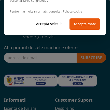
personalizarea conținutului.
Pentru mai multe informații, consultați
Politica cookie
Accepta selectia
Accepta toate
Afla primul de cele mai bune oferte
SUBSCRIBE
Informatii
Customer Suport
Licenta de turism
Despre noi