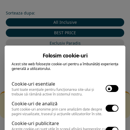
Sorteaza dupa:
All Inclusive
BEST PRICE
Exclusiv Paradis
Stele 1-5
Folosim cookie-uri
Stele 5-1
Acest site web folosește cookie-uri pentru a îmbunătăți experiența
generală a utilizatorului.
Cookie-uri esentiale
Sunt toate esențiale pentru funcționarea site-ului și
trebuie să rămână active în sistemul nostru.
Filtrarea nu a returnat niciun rezultat
Cookie-uri de analiză
Incearca sa folosesti o cautarea mai generala sau alege
Sunt cookie-uri anonime prin care analizăm date despre
alte fitre.
pagini vizualizate, traseul și acțiunile utilizatorilor în site.
Cookie-uri publicitare
Aceste cookie-uri sunt utile în scopul afișării bannerelor cu