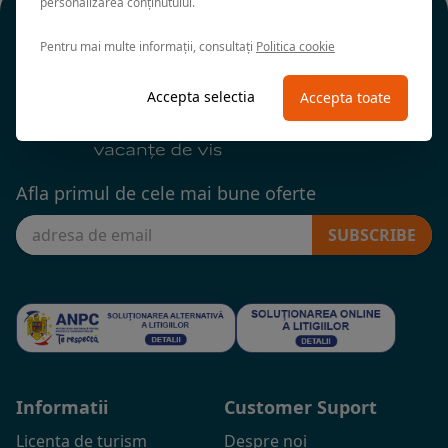
personalizarea conținutului.
Pentru mai multe informații, consultați
Politica cookie
Accepta selectia
Accepta toate
Afla primul de cele mai bune oferte
SUBSCRIBE
Informatii
Customer Suport
Licenta de turism
Despre noi