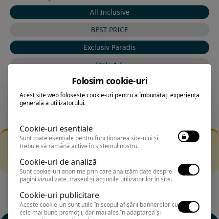
All Inclusive
BEST PRICE
Exclusiv Paradis
Stele 1-5
Folosim cookie-uri
Stele 5-1
Acest site web folosește cookie-uri pentru a îmbunătăți experiența
generală a utilizatorului.
Cookie-uri esentiale
Sunt toate esențiale pentru funcționarea site-ului și
Filtrarea nu a returnat niciun rezultat
trebuie să rămână active în sistemul nostru.
Incearca sa folosesti o cautarea mai generala sau alege
Cookie-uri de analiză
alte fitre.
Sunt cookie-uri anonime prin care analizăm date despre
pagini vizualizate, traseul și acțiunile utilizatorilor în site.
Cookie-uri publicitare
Aceste cookie-uri sunt utile în scopul afișării bannerelor cu
cele mai bune promoții, dar mai ales în adaptarea și