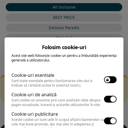
All Inclusive
BEST PRICE
Exclusiv Paradis
Stele 1-5
Folosim cookie-uri
Stele 5-1
Acest site web folosește cookie-uri pentru a îmbunătăți experiența
generală a utilizatorului.
Cookie-uri esentiale
Sunt toate esențiale pentru funcționarea site-ului și
Filtrarea nu a returnat niciun rezultat
trebuie să rămână active în sistemul nostru.
Incearca sa folosesti o cautarea mai generala sau alege
Cookie-uri de analiză
alte fitre.
Sunt cookie-uri anonime prin care analizăm date despre
pagini vizualizate, traseul și acțiunile utilizatorilor în site.
Cookie-uri publicitare
Aceste cookie-uri sunt utile în scopul afișării bannerelor cu
cele mai bune promoții, dar mai ales în adaptarea și