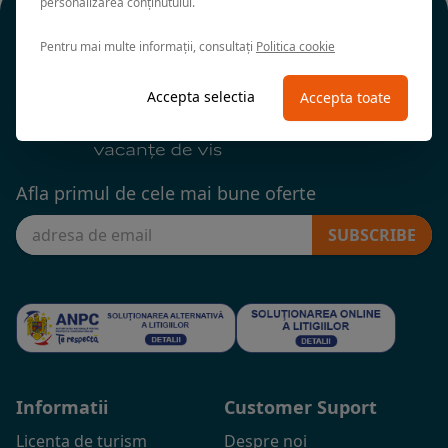
personalizarea conținutului.
Pentru mai multe informații, consultați
Politica cookie
Accepta selectia
Accepta toate
Afla primul de cele mai bune oferte
SUBSCRIBE
Informatii
Customer Suport
Licenta de turism
Despre noi