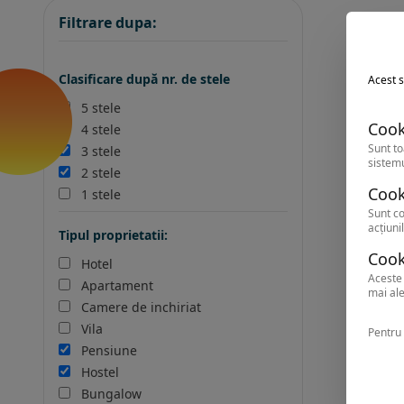
Filtrare dupa:
Clasificare după nr. de stele
Acest s
5 stele
Cook
4 stele
Sunt to
3 stele
sistemu
2 stele
Cook
1 stele
Sunt co
acțiunil
Tipul proprietatii:
Cook
Hotel
Aceste 
Apartament
mai ale
Camere de inchiriat
Vila
Pentru 
Pensiune
Hostel
Bungalow