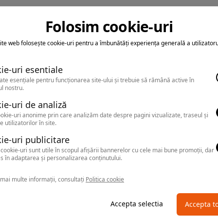
Folosim cookie-uri
ite web folosește cookie-uri pentru a îmbunătăți experiența generală a utilizatoru
ie-uri esentiale
ate esențiale pentru funcționarea site-ului și trebuie să rămână active în
l nostru.
ie-uri de analiză
okie-uri anonime prin care analizăm date despre pagini vizualizate, traseul și
e utilizatorilor în site.
ie-uri publicitare
cookie-uri sunt utile în scopul afișării bannerelor cu cele mai bune promoții, dar
s în adaptarea și personalizarea conținutului.
mai multe informații, consultați
Politica cookie
Accepta selectia
Accepta t