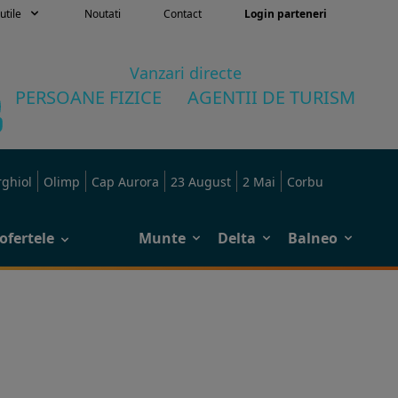
utile
Noutati
Contact
Login parteneri
Vanzari directe
PERSOANE FIZICE
AGENTII DE TURISM
rghiol
Olimp
Cap Aurora
23 August
2 Mai
Corbu
ofertele
Munte
Delta
Balneo