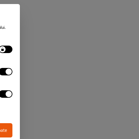
lui.
oate