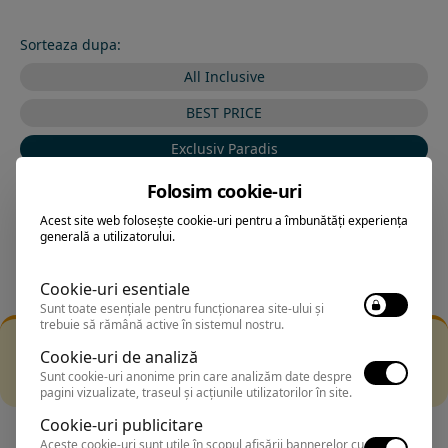
Sorteaza dupa:
All Inclusive
BEST PRICE
Exclusiv Paradis
Stele 1-5
Folosim cookie-uri
Stele 5-1
Acest site web folosește cookie-uri pentru a îmbunătăți experiența
generală a utilizatorului.
Cookie-uri esentiale
Sunt toate esențiale pentru funcționarea site-ului și
trebuie să rămână active în sistemul nostru.
Filtrarea nu a returnat niciun rezultat
Cookie-uri de analiză
Incearca sa folosesti o cautarea mai generala sau alege
Sunt cookie-uri anonime prin care analizăm date despre
alte fitre.
pagini vizualizate, traseul și acțiunile utilizatorilor în site.
Cookie-uri publicitare
Aceste cookie-uri sunt utile în scopul afișării bannerelor cu