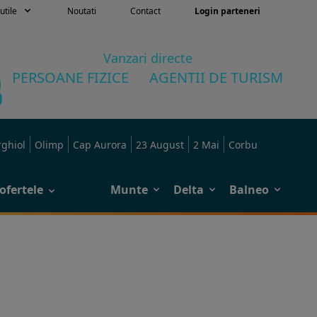
utile
Noutati
Contact
Login parteneri
Vanzari directe
PERSOANE FIZICE
AGENTII DE TURISM
rghiol
Olimp
Cap Aurora
23 August
2 Mai
Corbu
ofertele
Munte
Delta
Balneo