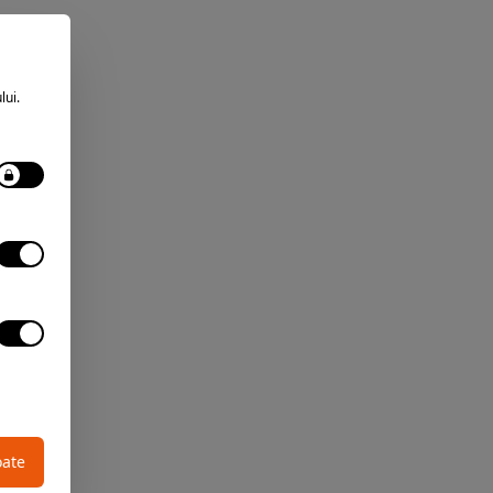
lui.
oate