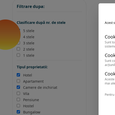
Filtrare dupa:
Clasificare după nr. de stele
Acest s
5 stele
Cook
4 stele
Sunt to
3 stele
sistemu
2 stele
Cook
1 stele
Sunt co
acțiunil
Tipul proprietatii:
Cook
Hotel
Aceste 
Apartament
mai ale
Camere de inchiriat
Vila
Pentru 
Pensiune
Hostel
Bungalow