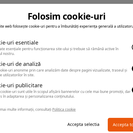
Folosim cookie-uri
ite web folosește cookie-uri pentru a îmbunătăți experiența generală a utilizatoru
ie-uri esentiale
ate esențiale pentru funcționarea site-ului și trebuie să rămână active în
l nostru.
ie-uri de analiză
okie-uri anonime prin care analizăm date despre pagini vizualizate, traseul și
e utilizatorilor în site.
ie-uri publicitare
cookie-uri sunt utile în scopul afișării bannerelor cu cele mai bune promoții, dar
s în adaptarea și personalizarea conținutului.
mai multe informații, consultați
Politica cookie
Accepta selectia
Accepta t