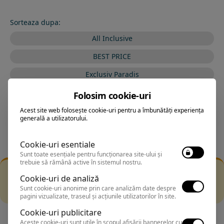
Sorteaza dupa:
All Inclusive
BEST PRICE
Exclusiv Paradis
Stele 1-5
Folosim cookie-uri
Stele 5-1
Acest site web folosește cookie-uri pentru a îmbunătăți experiența
generală a utilizatorului.
Cookie-uri esentiale
Sunt toate esențiale pentru funcționarea site-ului și
trebuie să rămână active în sistemul nostru.
Filtrarea nu a returnat niciun rezultat
Cookie-uri de analiză
Incearca sa folosesti o cautarea mai generala sau alege
Sunt cookie-uri anonime prin care analizăm date despre
alte fitre.
pagini vizualizate, traseul și acțiunile utilizatorilor în site.
Cookie-uri publicitare
Aceste cookie-uri sunt utile în scopul afișării bannerelor cu