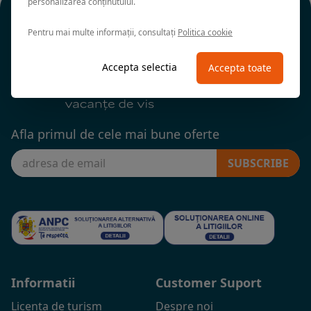
personalizarea conținutului.
Pentru mai multe informații, consultați
Politica cookie
Accepta selectia
Accepta toate
Afla primul de cele mai bune oferte
SUBSCRIBE
Informatii
Customer Suport
Licenta de turism
Despre noi