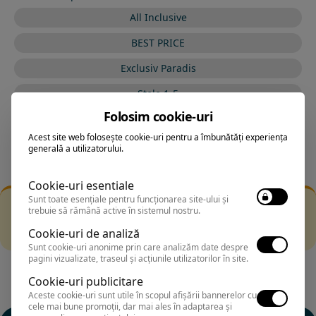
All Inclusive
BEST PRICE
Exclusiv Paradis
Stele 1-5
Folosim cookie-uri
Stele 5-1
Acest site web folosește cookie-uri pentru a îmbunătăți experiența
generală a utilizatorului.
Cookie-uri esentiale
Sunt toate esențiale pentru funcționarea site-ului și
Filtrarea nu a returnat niciun rezultat
trebuie să rămână active în sistemul nostru.
Incearca sa folosesti o cautarea mai generala sau alege
Cookie-uri de analiză
alte fitre.
Sunt cookie-uri anonime prin care analizăm date despre
pagini vizualizate, traseul și acțiunile utilizatorilor în site.
Cookie-uri publicitare
Aceste cookie-uri sunt utile în scopul afișării bannerelor cu
cele mai bune promoții, dar mai ales în adaptarea și