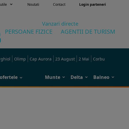
utile
Noutati
Contact
Login parteneri
Vanzari directe
PERSOANE FIZICE
AGENTII DE TURISM
rghiol
Olimp
Cap Aurora
23 August
2 Mai
Corbu
ofertele
Munte
Delta
Balneo