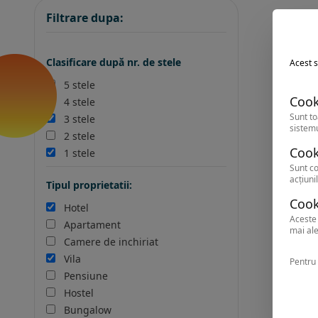
Filtrare dupa:
Clasificare după nr. de stele
Acest s
5 stele
Cook
4 stele
Sunt to
3 stele
sistemu
2 stele
Cook
1 stele
Sunt co
acțiunil
Tipul proprietatii:
Cook
Hotel
Aceste 
Apartament
mai ale
Camere de inchiriat
Vila
Pentru 
Pensiune
Hostel
Bungalow