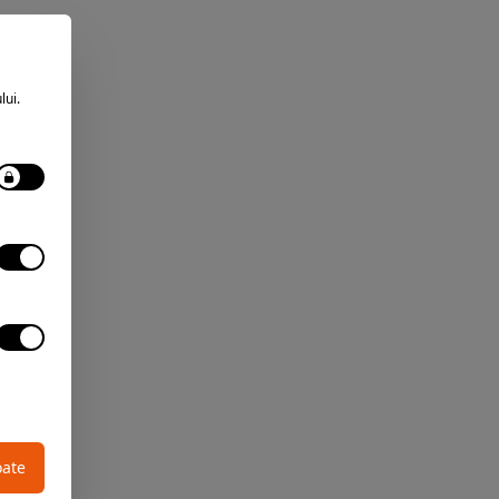
lui.
oate