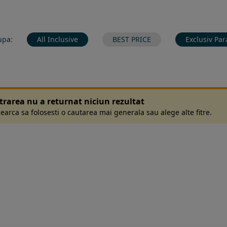
upa:
All Inclusive
BEST PRICE
Exclusiv Par
ltrarea nu a returnat niciun rezultat
earca sa folosesti o cautarea mai generala sau alege alte fitre.