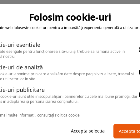
Folosim cookie-uri
ite web folosește cookie-uri pentru a îmbunătăți experiența generală a utilizatoru
ie-uri esentiale
ate esențiale pentru funcționarea site-ului și trebuie să rămână active în
l nostru.
ie-uri de analiză
okie-uri anonime prin care analizăm date despre pagini vizualizate, traseul și
e utilizatorilor în site.
ie-uri publicitare
cookie-uri sunt utile în scopul afișării bannerelor cu cele mai bune promoții, dar
s în adaptarea și personalizarea conținutului.
mai multe informații, consultați
Politica cookie
Accepta selectia
Accepta t