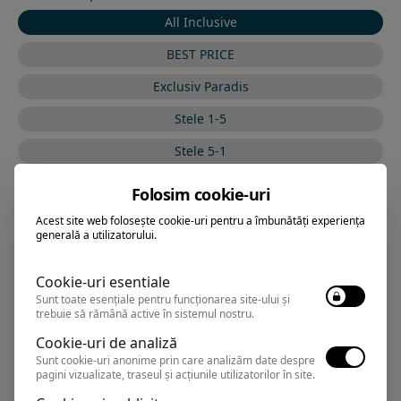
All Inclusive
BEST PRICE
Exclusiv Paradis
Stele 1-5
Stele 5-1
Folosim cookie-uri
Acest site web folosește cookie-uri pentru a îmbunătăți experiența
VRAJA MARII BY THE
Hotel
generală a utilizatorului.
SEA
Cookie-uri esentiale
Sunt toate esențiale pentru funcționarea site-ului și
Eforie Sud
,
Arata pe harta
trebuie să rămână active în sistemul nostru.
Rezervari si informatii
Cookie-uri de analiză
0374.347.708
Sunt cookie-uri anonime prin care analizăm date despre
pagini vizualizate, traseul și acțiunile utilizatorilor în site.