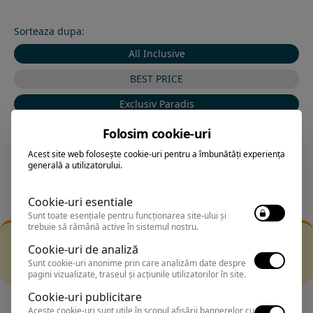
Sorteaza dupa:
All Inclusive
BEST PRICE
Exclusiv Paradis
Stele 1-5
Folosim cookie-uri
Stele 5-1
Acest site web folosește cookie-uri pentru a îmbunătăți experiența
generală a utilizatorului.
Cookie-uri esentiale
Sunt toate esențiale pentru funcționarea site-ului și
trebuie să rămână active în sistemul nostru.
Filtrarea nu a returnat niciun rezultat
Cookie-uri de analiză
Incearca sa folosesti o cautarea mai generala sau alege
Sunt cookie-uri anonime prin care analizăm date despre
alte fitre.
pagini vizualizate, traseul și acțiunile utilizatorilor în site.
Cookie-uri publicitare
Aceste cookie-uri sunt utile în scopul afișării bannerelor cu