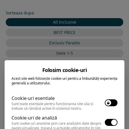
Sorteaza dupa:
All Inclusive
BEST PRICE
Exclusiv Paradis
Stele 1-5
Stele 5-1
Folosim cookie-uri
Acest site web folosește cookie-uri pentru a îmbunătăți experiența
generală a utilizatorului.
VRAJA MARII BY THE
Hotel
SEA
Cookie-uri esentiale
Sunt toate esențiale pentru funcționarea site-ului și
trebuie să rămână active în sistemul nostru.
Eforie Sud
,
Arata pe harta
Cookie-uri de analiză
Rezervari si informatii
Sunt cookie-uri anonime prin care analizăm date despre
pagini vizualizate, traseul și acțiunile utilizatorilor în site.
0374.347.708