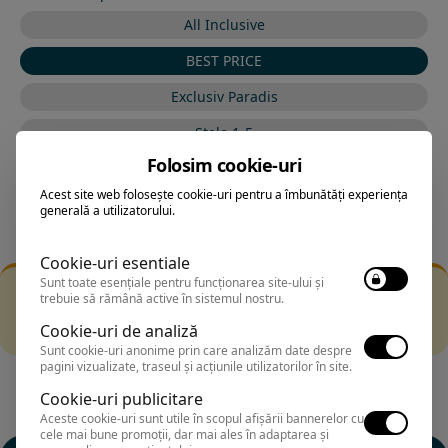
All Inclusive
BEST PRICE
Exclusiv Paradis
Stele 1-5
Folosim cookie-uri
Stele 5-1
Acest site web folosește cookie-uri pentru a îmbunătăți experiența
generală a utilizatorului.
Cookie-uri esentiale
Sunt toate esențiale pentru funcționarea site-ului și
Filtrarea nu a returnat niciun rezultat
trebuie să rămână active în sistemul nostru.
Incearca sa folosesti o cautarea mai generala sau alege
Cookie-uri de analiză
alte fitre.
Sunt cookie-uri anonime prin care analizăm date despre
pagini vizualizate, traseul și acțiunile utilizatorilor în site.
Cookie-uri publicitare
Aceste cookie-uri sunt utile în scopul afișării bannerelor cu
cele mai bune promoții, dar mai ales în adaptarea și