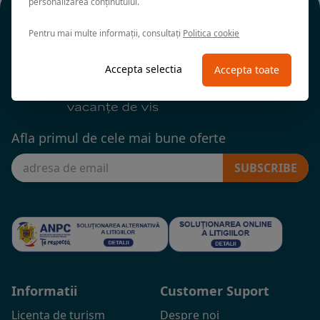
personalizarea conținutului.
Pentru mai multe informații, consultați
Politica cookie
Accepta selectia
Accepta toate
Afla primul de cele mai bune oferte
SUBSCRIBE
Informatii
Customer Suport
Licenta de turism
Despre noi