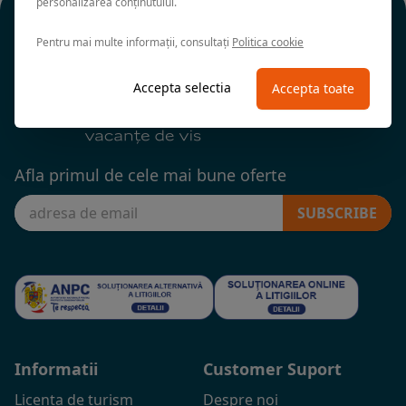
personalizarea conținutului.
Pentru mai multe informații, consultați
Politica cookie
Accepta selectia
Accepta toate
Afla primul de cele mai bune oferte
SUBSCRIBE
Informatii
Customer Suport
Licenta de turism
Despre noi