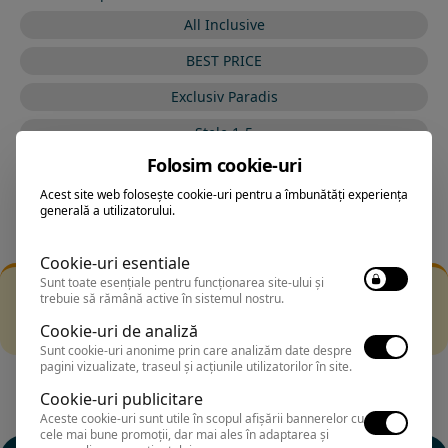
All Inclusive
BEST PRICE
Exclusiv Paradis
Stele 1-5
Folosim cookie-uri
Stele 5-1
Acest site web folosește cookie-uri pentru a îmbunătăți experiența
generală a utilizatorului.
Cookie-uri esentiale
Sunt toate esențiale pentru funcționarea site-ului și
Filtrarea nu a returnat niciun rezultat
trebuie să rămână active în sistemul nostru.
Incearca sa folosesti o cautarea mai generala sau alege
Cookie-uri de analiză
alte fitre.
Sunt cookie-uri anonime prin care analizăm date despre
pagini vizualizate, traseul și acțiunile utilizatorilor în site.
Cookie-uri publicitare
Aceste cookie-uri sunt utile în scopul afișării bannerelor cu
cele mai bune promoții, dar mai ales în adaptarea și