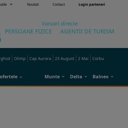
utile
Noutati
Contact
Login parteneri
Vanzari directe
PERSOANE FIZICE
AGENTII DE TURISM
rghiol
Olimp
Cap Aurora
23 August
2 Mai
Corbu
ofertele
Munte
Delta
Balneo