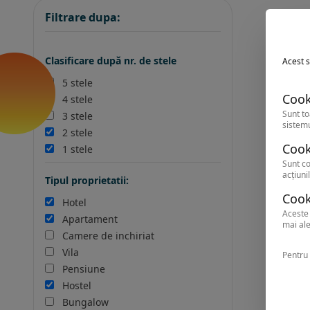
Filtrare dupa:
Clasificare după nr. de stele
Acest s
5 stele
Cook
4 stele
Sunt to
3 stele
sistemu
2 stele
Cook
1 stele
Sunt co
acțiunil
Tipul proprietatii:
Cook
Hotel
Aceste 
Apartament
mai ale
Camere de inchiriat
Vila
Pentru 
Pensiune
Hostel
Bungalow