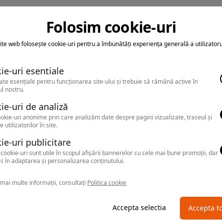
Folosim cookie-uri
ite web folosește cookie-uri pentru a îmbunătăți experiența generală a utilizatoru
ie-uri esentiale
ate esențiale pentru funcționarea site-ului și trebuie să rămână active în
l nostru.
ie-uri de analiză
okie-uri anonime prin care analizăm date despre pagini vizualizate, traseul și
e utilizatorilor în site.
ie-uri publicitare
cookie-uri sunt utile în scopul afișării bannerelor cu cele mai bune promoții, dar
s în adaptarea și personalizarea conținutului.
mai multe informații, consultați
Politica cookie
Accepta selectia
Accepta t