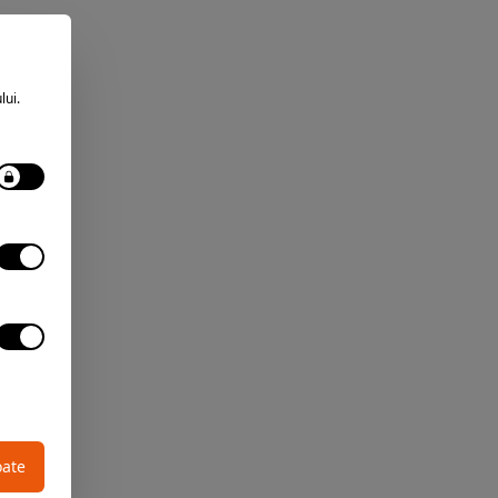
lui.
oate