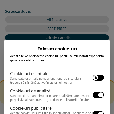
Sorteaza dupa:
All Inclusive
BEST PRICE
Exclusiv Paradis
Stele 1-5
Folosim cookie-uri
Stele 5-1
Acest site web folosește cookie-uri pentru a îmbunătăți experiența
generală a utilizatorului.
Cookie-uri esentiale
Sunt toate esențiale pentru funcționarea site-ului și
trebuie să rămână active în sistemul nostru.
Filtrarea nu a returnat niciun rezultat
Cookie-uri de analiză
Incearca sa folosesti o cautarea mai generala sau alege
Sunt cookie-uri anonime prin care analizăm date despre
alte fitre.
pagini vizualizate, traseul și acțiunile utilizatorilor în site.
Cookie-uri publicitare
Aceste cookie-uri sunt utile în scopul afișării bannerelor cu