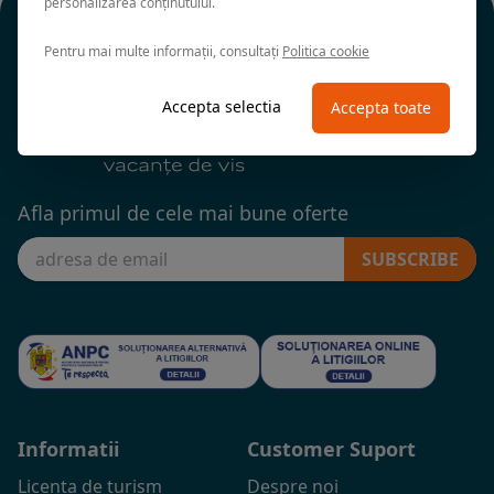
personalizarea conținutului.
Pentru mai multe informații, consultați
Politica cookie
Accepta selectia
Accepta toate
Afla primul de cele mai bune oferte
SUBSCRIBE
Informatii
Customer Suport
Licenta de turism
Despre noi