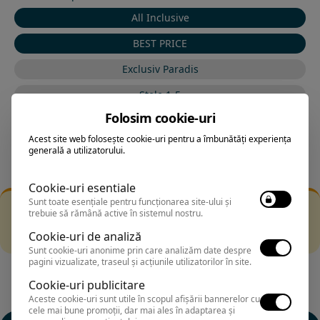
All Inclusive
BEST PRICE
Exclusiv Paradis
Stele 1-5
Folosim cookie-uri
Stele 5-1
Acest site web folosește cookie-uri pentru a îmbunătăți experiența
generală a utilizatorului.
Cookie-uri esentiale
Sunt toate esențiale pentru funcționarea site-ului și
Filtrarea nu a returnat niciun rezultat
trebuie să rămână active în sistemul nostru.
Incearca sa folosesti o cautarea mai generala sau alege
Cookie-uri de analiză
alte fitre.
Sunt cookie-uri anonime prin care analizăm date despre
pagini vizualizate, traseul și acțiunile utilizatorilor în site.
Cookie-uri publicitare
Aceste cookie-uri sunt utile în scopul afișării bannerelor cu
cele mai bune promoții, dar mai ales în adaptarea și