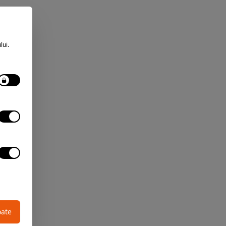
lui.
oate