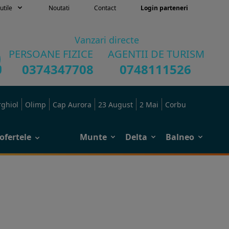
utile
Noutati
Contact
Login parteneri
Vanzari directe
PERSOANE FIZICE
AGENTII DE TURISM
0374347708
0748111526
rghiol
Olimp
Cap Aurora
23 August
2 Mai
Corbu
ofertele
Munte
Delta
Balneo