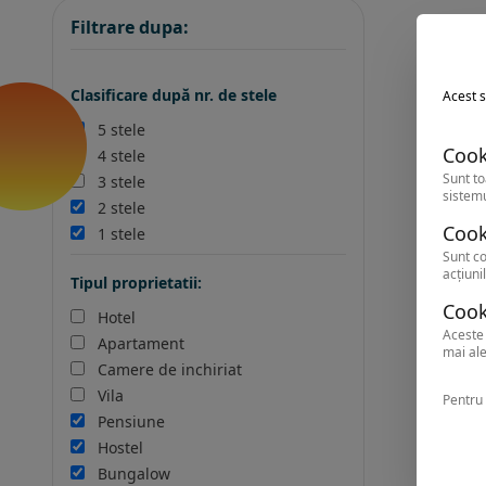
Filtrare dupa:
Clasificare după nr. de stele
Acest s
5 stele
Cook
4 stele
Sunt to
3 stele
sistemu
2 stele
Cook
1 stele
Sunt co
acțiunil
Tipul proprietatii:
Cook
Hotel
Aceste 
Apartament
mai ale
Camere de inchiriat
Vila
Pentru 
Pensiune
Hostel
Bungalow