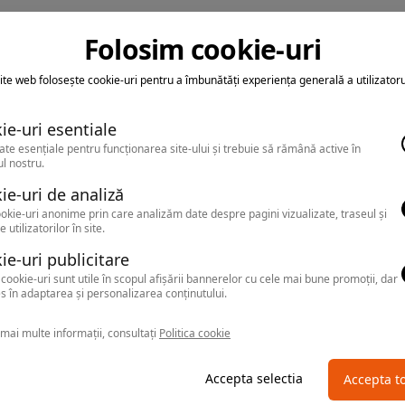
Folosim cookie-uri
ite web folosește cookie-uri pentru a îmbunătăți experiența generală a utilizatoru
ie-uri esentiale
ate esențiale pentru funcționarea site-ului și trebuie să rămână active în
l nostru.
ie-uri de analiză
okie-uri anonime prin care analizăm date despre pagini vizualizate, traseul și
e utilizatorilor în site.
ie-uri publicitare
cookie-uri sunt utile în scopul afișării bannerelor cu cele mai bune promoții, dar
s în adaptarea și personalizarea conținutului.
mai multe informații, consultați
Politica cookie
Accepta selectia
Accepta t