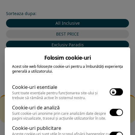
Sorteaza dupa:
All Inclusive
BEST PRICE
Exclusiv Paradis
Stele 1-5
Folosim cookie-uri
Stele 5-1
Acest site web folosește cookie-uri pentru a îmbunătăți experiența
generală a utilizatorului.
Cookie-uri esentiale
Sunt toate esențiale pentru funcționarea site-ului și
trebuie să rămână active în sistemul nostru.
Filtrarea nu a returnat niciun rezultat
Cookie-uri de analiză
Incearca sa folosesti o cautarea mai generala sau alege
Sunt cookie-uri anonime prin care analizăm date despre
alte fitre.
pagini vizualizate, traseul și acțiunile utilizatorilor în site.
Cookie-uri publicitare
Aceste cookie-uri sunt utile în scopul afișării bannerelor cu