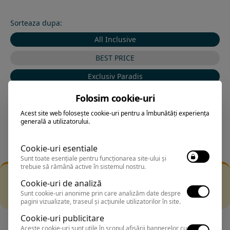
Sorteaza dupa:
All Inclusive
BEST PRICE
Exclusiv Paradis
Stele 1-5
Folosim cookie-uri
Stele 5-1
Acest site web folosește cookie-uri pentru a îmbunătăți experiența
generală a utilizatorului.
Cookie-uri esentiale
Sunt toate esențiale pentru funcționarea site-ului și
trebuie să rămână active în sistemul nostru.
Filtrarea nu a returnat niciun rezultat
Cookie-uri de analiză
Incearca sa folosesti o cautarea mai generala sau alege
Sunt cookie-uri anonime prin care analizăm date despre
alte fitre.
pagini vizualizate, traseul și acțiunile utilizatorilor în site.
Cookie-uri publicitare
Aceste cookie-uri sunt utile în scopul afișării bannerelor cu